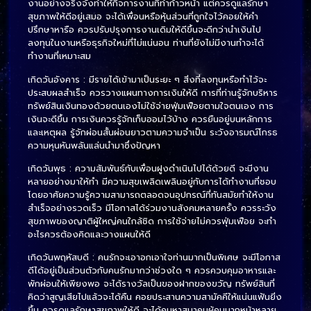
งานอย่างจริงจังทำให้กิจการงานที่ทำก้าวหน้า แต่ควรดูแลรักษา
สุขภาพให้ดีอยู่เสมอ จะได้เพื่อนหรือหุ้นส่วนที่ถูกใจไว้คอยให้คำ
ปรึกษาหารือ ควรปรับปรุงการงานเดิมให้ดีขึ้นจะดีกว่านำเงินไป
ลงทุนในงานหรือธุรกิจใหม่ที่ไม่แน่นอน ท่านที่ยังไม่มีงานทำจะได้
ทำงานที่เหมาะสม
เกิดวันอังคาร : มีรายได้เข้ามาเป็นระยะ ๆ สิ่งที่ลงทุนหรือทำไว้จะ
ประสบผลสำเร็จ ควรวางแผนทางการเงินให้ดี การที่ท่านรู้จักบริหาร
ทรัพย์สินเงินทองด้วยตนเองไม่ใช้จ่ายฟุ่มเฟือยตามใจตนเอง การ
เงินจะดีขึ้น การเงินควรรู้จักเก็บออมไว้บ้าง ควรยืนอยู่บนหลักการ
และเหตุผล รู้จักผ่อนสั้นผ่อนยาวตามความจำเป็น ระวังอารมณ์โกรธ
ความหุนหันพลันแล่นนำมาซึ่งปัญหา
เกิดวันพุธ : ความสัมพันธ์กับเพื่อนฝูงดำเนินไปได้ด้วยดี จะมีงาน
หลายอย่างมาให้ทำ มีความสุขเพลิดเพลินอยู่กับการได้ทำงานที่ชอบ
โดยอาศัยความรู้ความสามารถตลอดจนอุปกรณ์ที่ทันสมัยทำให้งาน
สำเร็จอย่างรวดเร็ว มีโอกาสได้ร่วมงานสังคมหลายครั้ง ควรระวัง
สุขภาพของญาติผู้ใหญ่คนใกล้ชิด การใช้จ่ายไม่ควรฟุ่มเฟือย จะทำ
อะไรควรต้องคิดและวางแผนให้ดี
เกิดวันพฤหัสบดี : คนรักจะเอาอกเอาใจท่านมากเป็นพิเศษ จะมีโอกาส
ดีได้อยู่เป็นส่วนตัวกับคนรักมากว่าช่วงใด ๆ ควรควบคุมอาหารและ
พักผ่อนให้เพียงพอ จะได้รางวัลเป็นของฝากของขวัญ ทรัพย์สินที่
คิดว่าสูญเสียไปแล้วจะได้คืน คอยประสานความสามัคคีให้แน่นแฟ้นยิ่ง
ขึ้น ควรดูแลรักษาสุขภาพให้ดี จะได้คบหาสมาคมผู้คนมากหน้าหลาย