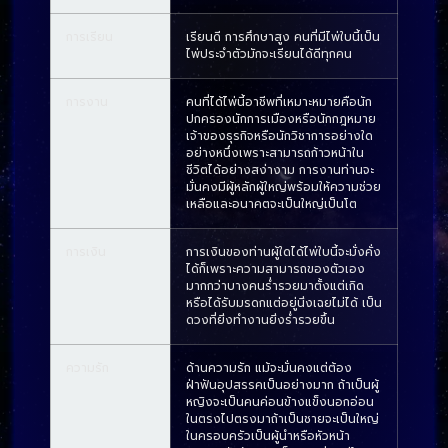
การเรียน
เรียนดี การศึกษาสูง คนที่มีไพ่ใบนี้เป็น
ไพ่ประจำตัวมักจะเรียนได้ดีทุกคน
การงาน
คนที่ได้ไพ่นี้อาชีพที่เหมาะหมายคือนัก
ปกครองนักการเมืองหรือนักกฎหมาย
เจ้าของธุรกิจหรือนักวิชาการอย่างใด
อย่างหนึ่งเพราะสามารถก้าวหน้าใน
ชีวิตได้อย่างสง่างาม การงานท่านจะ
มั่นคงมีผู้หลักผู้ใหญ่พร้อมให้ความช่วย
เหลือและอนาคตจะเป็นใหญ่เป็นโต
การเงิน
การเงินของท่านผู้ใดได้ไพ่ใบนี้จะมั่งคั่ง
ได้ก็เพราะความสามารถของตัวเอง
มากกว่าบางคนร่ำรวยมาตั้งแต่เกิด
หรือได้รับมรดกแต่อยู่นิ่งเฉยไม่ได้ เป็น
ดวงที่ยิ่งทำงานยิ่งร่ำรวยขึ้น
ความรัก
ด้านความรัก แม้จะมั่นคงแต่ต้อง
ฝ่าฟันอุปสรรคเป็นอย่างมาก ถ้าเป็นผู้
หญิงจะเป็นคนค่อนข้างแข็งนอกอ่อน
ในตรงไปตรงมาถ้าเป็นชายจะเป็นใหญ่
ในครอบครัวเป็นผู้นำหรือหัวหน้า