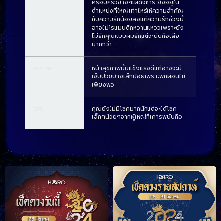
ครอบครัวข้างๆเผด็จการ ยิ่งอยู่ใน
ตำแหน่งที่ใหญ่เท่าไหร่ให้ความสำคัญ
กับความรักน้อยลงแต่ความรักช่วงนี้
อาจไม่โรแมนติกหวานแหววเพราะยัง
ไม่รักคุณแบบผมรักแต่จะนับถือเสีย
มากกว่า
สุขภาพ
หน้าสุขภาพนั้นแข็งแรงดีแต่อาจจะมี
เจ็บป่วยบ้างเล็กน้อยเพราะพักผ่อนไม่
เพียงพอ
โชค
คุณยังไม่มีโชคมากนักแต่จะได้โชค
เล็กๆน้อยๆจากผู้ใหญ่ที่เคารพนับถือ