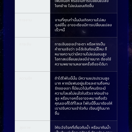
เพิ่มขึ้นอีก หรือจะมีการเปลี่ยนแปลง
โยกย้าย ไม่แน่นอนเกิดขึ้น
การงาน
งานที่คุณทำนั้นมันเกิดความไม่สม
ดุลย์ขึ้น อาจจะต้องมีการเปลี่ยนแปลง
เร็วๆนี้
การเงิน
การเงินของเจ้าชะตา หรือหากเป็น
คำถามเชิงว่า จะได้เงินก้อนนี้ไหม ก็
หมายความว่ามีความไม่แน่นอนสูง
โอกาสเปลี่ยนแปลงมีง่ายมาก ต้องใช้
ความพยายามหลายครั้งถึงจะได้มา
ความรัก
ถ้าได้ไพ่ใบนี้นั้น มีความแปรปรวนสูง
มาก หากมีแฟนอยู่แล้วและถามถึงคน
รักของเขา ก็มีแนวโน้มที่คนรักจะมี
ความโลเลไม่แน่ใจในตัวเราค่อนข้าง
สูง หรือบางครั้งอาจจะหมายถึงตัว
คุณเองก็ได้ที่โลเล ไพ่ใบนี้ขึ้นมาต้องให้
เราปรับความเข้าใจกัน เรียนรู้กันมาก
ขึ้น
สุขภาพ
ให้ระวังโรคที่เกี่ยวกับน้ำ หรือมากันน้ำ