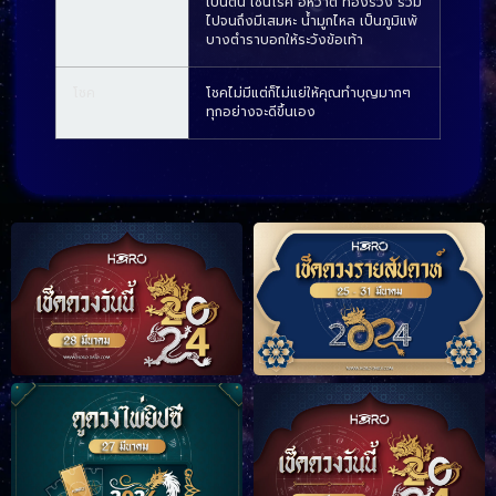
เป็นต้น เช่นโรค อหิวาต์ ท้องร่วง รวม
ไปจนถึงมีเสมหะ น้ำมูกไหล เป็นภูมิแพ้
บางตำราบอกให้ระวังข้อเท้า
โชค
โชคไม่มีแต่ก็ไม่แย่ให้คุณทำบุญมากๆ
ทุกอย่างจะดีขึ้นเอง