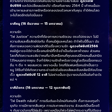
ความรักจากใครคนใดคนหนึ่งมานานอย่างสม่ำเสมอ
ดูดวงไพ่
ยิปซี66
และไม่เปลี่ยนแปลงไป เดือนกันยายน 2564 นี้ เค้าคนนั้นจะ
เข้ามาหาและสารภาพรักหรือตกลงปลงใจคบหากับคุณ ทำให้คนโสด
จะไม่โสดอีกต่อไปนั่นเอง
ราศีธนู (16 ธันวาคม — 15 มกราคม)
ความรัก
“ไพ่ Justice” ความรักที่ต้องการความชัดเจน ตรงไปตรงมา ไม่มี
ความลับและซื่อสัตย์ต่อกัน ทั้งคนมีคู่และคนโสด ถ้าไพ่ใบนี้ขึ้นมา มัน
คือการพบเจอความผิดปกติในเรื่องความรัก
ดูดวงไพ่ยิปซี2566
คนมีคู่อาจจะได้ข่าวเรื่องคนรักมีกิ๊กจึงจำเป็นต้องหาคำตอบ ส่วนคน
โสดก็เกิดความสงสัยว่าคนที่มาจีบหรือคนที่คุณชอบมีใครคนอื่นปกปิด
ไว้ไหมนอกจากคุณ จึงทำให้ความรักสำหรับชาวธนูในเดือนนี้ออกแนว
อึน ๆ ตึง ๆ พอสมควร เพราะฉะนั้น ใครที่มีแฟนหรือคนรักเป็นชาว
ธนู ให้รีบทำให้เกิดความกระจ่างชัดในข้อสงสัยและรีบเคลียร์ให้จบโดย
เร็ว
ดูดวงไพ่ยิปซี 12 ราศี
ไม่อย่างนั้นจะวุ่นวายจนไม่เป็นอันทำอะไร
แน่ ๆ
ราศีมังกร (16 มกราคม — 12 กุมภาพันธ์)
ความรัก
“ไพ่ Death กลับหัว” การเริ่มต้นอะไรใหม่กับคนรัก ทั้งการลงทุนทำ
ธุรกิจ การมีทายาทสืบสกุล การประกาศแต่งงาน ล้วนแต่เป็นเรื่องดี
ๆ กับชาวมังกรที่มีคู่แล้ว เพราะเหมือนไพ่จะโละหน้ากระดานที่ไม่ดีของ