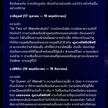
ซึ่งกันและกัน การปรับจูนกัน ต้องทำงานร่วมกัน และไว้วางใจกันเป็น
อย่างดีด้วย
ราศีตุลย์ (17 ตุลาคม — 15 พฤศจิกายน)
ความรัก
“ไพ่ Two of Wandsกลับหัว” การจ้องจับผิด การค้นหาความลับที่
ปิดบังไว้ การตามสืบหรือเฝ้าดูพฤตติกรรมของคนรัก ต้องบอกไว้
ก่อนว่า ไพ่ใบนี้กับความรักมันมีผลมาจากข่าวลือ หรือการโดนเป่าหู
ทำให้ชาวตุลย์หรือคนรักของชาวตุลย์ไม่ไว้ใจกัน
ดูดวงไพ่ยิปซีฟรี
เราอาจจะคิดว่าเค้ามีคนอื่น เค้าก็คิดว่าเรามีคนอื่น ดังนั้น จับเข่าคุย
กันเป็นทางออกที่ดีที่สุดสำหรับคนที่มีคู่แล้ว ส่วนคนที่โสด อารมณ์คุณ
จะคล้าย ๆ ตามสืบเรื่องราวของคนที่คุณชอบหรือคุณอาจจะโดนพวก
Stalker ตามอยู่ก็ได้
ราศีพิจิก (16 พฤศจิกายน — 15 ธันวาคม)
ความรัก
“ไพ่ Queen of Wands”ฃ ความเบื่อหน่ายเล็ก ๆ น้อย ๆ การอยาก
ทำอะไรใหม่ ๆ ที่ท้าทายหรือตื่นเต้นในความรัก ในกรณีคนที่มีคู่ก็คือ
การเบื่อคนรักที่ทำอะไรซ้ำ ๆ เดิม ๆ ไม่ตื่นเต้นเร้าใจหรือมีความแปลก
ใหม่
เลขมงคล
ดูดวงไพ่ยิปซี
รวมไปถึงการที่คุณขอให้ทำอะไรแต่
คนรักคุณกลับนิ่งเฉยหรือทำไม่ได้ดั่งใจนั่นเอง ส่วนคนโสด ไพ่ใบนี้
คือการได้รับผลของการรอคอยในเรื่องความรัก หากท่านใดที่เฝ้ารอ