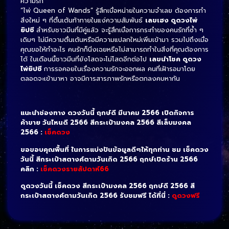
ความรัก
“ไพ่ Queen of Wands” รู้สึกเบื่อหน่ายในความจำเลย ต้องการทำ
สิ่งใหม่ ๆ ที่ตื่นเต้นท้าทายในแง่ความสัมพันธ์
เลขเฮง
ดูดวงไพ่
ยิปซี
สำหรับชาวมีนที่มีคู่แล้ว จะรู้สึกเบื่อการกระทำของคนรักที่ซ้ำ ๆ
เดิมๆ ไม่มีความตื่นเต้นหรือมีความแปลกใหม่เพิ่มเข้ามา รวมไปถึงเมื่อ
คุณขอให้ทำอะไร คนรักก็นิ่งเฉยหรือไม่สามารถทำในสิ่งที่คุณต้องการ
ได้ ในเดือนนี้ชาวมีนที่ยังโสดจะไม่โสดอีกต่อไป
เลขนำโชค
ดูดวง
ไพ่ยิปซี
การรอคอยในเรื่องความรักจะออกผล คนที่เฝ้ารอมาโดย
ตลอดจะเข้ามาหา อาจมีการสารภาพรักหรือตกลงคบหากัน
แนะนำช่องทาง ดวงวันนี้ ฤกษ์ดี มีนาคม 2566 เปิดกิจการ
ค้าขาย วันไหนดี 2566 สีกระเป๋ามงคล 2566 สีเล็บมงคล
2566 :
เช็คดวง
ขอขอบคุณพื้นที่ ในการแบ่งปันข้อมูลดีๆให้ทุกท่าน ชม เช็คดวง
วันนี้ สีกระเป๋าสตางค์ตามวันเกิด 2566 ฤกษ์เปิดร้าน 2566
คลิก :
เช็คดวงรายสัปดาห์66
ดูดวงวันนี้ เช็คดวง สีกระเป๋ามงคล 2566 ฤกษ์ดี 2566 สี
กระเป๋าสตางค์ตามวันเกิด 2566 รับชมฟรี ได้ที่นี่ :
ดูดวงฟรี