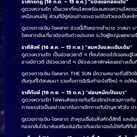
ราศีกรกฎ (16 ก.ค. – 15 ส.ค.) “แข็งนอกอ่อนใน”
ดูดวงความรัก เป็นเวลาที่คนโสดพร้อมแสดงความโสดของ
เหมือนคนมีคู่ ส่วนที่มีคู่ค่อนข้างจะเอาแต่ใจตัวเองเป็
ดูดวงการเงิน-โชคลาภ ช่วงนี้มีโชคจากอำนาจ วาสนา บารม
โชคลาภอันเกี่ยวข้องกับต่างประเทศ ระวังผู้ใหญ่เพศชาย
ราศีสิงห์ (16 ส.ค. – 15 ก.ย.) “สมหวังและเติมเต็ม”
ดูดวงความรัก เป็นช่วงเวลาดี ๆ ที่คนโสดจะได้เจอคนรู้ใจท
อาจมีข่าวดี มีช่วงเวลาดี ๆ มีช่วงเวลาพักผ่อนอย่างเต็
ดูดวงการเงิน-โชคลาภ THE SUN มีความหมายถึงชีวิตใหม
ต้นทุนที่ได้สะสมมา รวมทั้งการริเริ่มทำอะไรที่ใหม่ ๆ จะให้
ราศีกันย์ (16 ก.ย. – 15 ต.ค.) “ผ่อนหนักเป็นเบา”
ดูดวงความรัก ไพ่พระสังฆราชกับเรื่องรักมักสวนทางกัน แ
กายแรงใจเป็นอย่างมากในการจัดการกับปัญหาหัวใจ บางอ
ดูดวงการเงิน-โชคลาภ ถ้าคุณเชื่อในสิ่งศักดิ์สิทธิ์ และ
ทองกลับได้มาส่งเสริมเช่นเดียวกันแต่อาจจะไม่ใช่ทันทีทัน