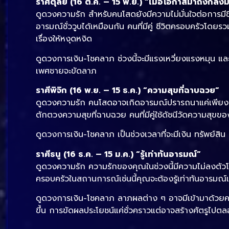
ราศีตุลย์ (16 ต.ค. – 15 พ.ย.) “เมื่อโอกาสมาถึงก็ลงม
ดูดวงความรัก สำหรับคนโสดยังมีความไม่มั่นใจต่อการมีช
อารมณ์ชั่ววูบได้เหมือนกัน คนที่มีคู่ ชีวิตครอบครัวโ
เรื่องให้หงุดหงิด
ดูดวงการเงิน-โชคลาภ ช่วงนี้จะมีแรงเหวี่ยงแรงหมุน 
เพศชายจะขัดลาภ
ราศีพิจิก (16 พ.ย. – 15 ธ.ค.) “ความสุขที่ฉาบฉวย”
ดูดวงความรัก คนโสดอาจเกิดอารมณ์ปรารถนาแค่เพียงชั
ตักตวงความสุขที่ฉาบฉวย คนที่มีคู่ใช้ดัชนีวัดความสุขขอ
ดูดวงการเงิน-โชคลาภ เป็นช่วงเวลาที่จะมีเงิน ทรัพย์สิ
ราศีธนู (16 ธ.ค. – 15 ม.ค.) “รู้เท่าทันอารมณ์”
ดูดวงความรัก ความรักของคุณในช่วงนี้มีความไม่ลงตัวโ
ครอบครัวในสถานการณ์เช่นนี้คุณจะต้องรู้เท่าทันอารมณ์
ดูดวงการเงิน-โชคลาภ ลาภผลต่าง ๆ อาจมีเข้ามาด้วย
ขึ้น การขัดผลประโยชน์แค่ชั่วคราวแต่อาจสร้างศัตรูไปตล