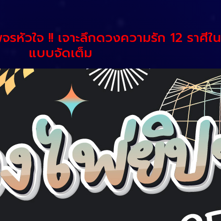
จรหัวใจ !! เจาะลึกดวงความรัก 12 ราศีในช
แบบจัดเต็ม