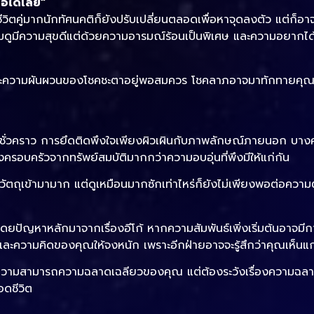
ือได้เลย”
ีวิตคู่มากนักทัศนคติก็ยังปรับเปลี่ยนตลอดเพื่อหาจุดลงตัว แต่ก็
ดยรวมดูมีความสุขดีแต่ด้วยความอารมณ์ร้อนเป็นพิเศษ และความอยากไ
และความผันผวนของโชคชะตาอยู่พอสมควร โชคลาภอาจมาทักทายคุณอยู่
่วคราว การยึดติดพึงใจเพียงผิวเผินกับภาพลักษณ์ภายนอก บางคนอ
งครอบครัวจากทรัพย์สมบัติมากกว่าความอบอุ่นที่พึงมีให้แก่กัน
น วัตถุเข้ามามาก แต่ดูเหมือนมากซักเท่าไหร่ก็ยังไม่เพียงพอต่อควา
ดยปัญหาหลักมาจากเรื่องอีโก้ หากความสัมพันธ์เพิ่งเริ่มต้นอาจ
และความคิดของคุณให้จงหนัก เพราะอีกฝ่ายอาจจะรู้สึกว่าคุณเห็นแก่
ความสามารถความฉลาดเฉลียวของคุณ แต่ต้องระวังเรื่องความฉลาด
อดชีวิต