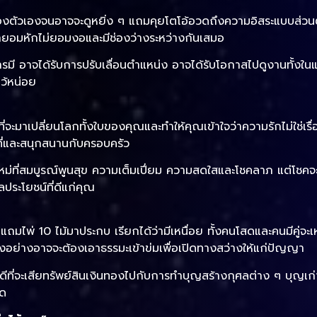
ตัวเองจนอาจจะดูหยิ่ง ๆ แถมคุยโตโอ้อวดถึงความอิสระแบบส่วนต
นหลักยอมหักไม่ยอมงอและมีช่องว่างระหว่างกันเสมอ
ี อาจได้รับการปรับเลื่อนตำแหน่ง อาจได้รับโอกาสไปดูงานทั้งในแล
ไว้หน่อย
ี่จะมาเปลี่ยนโลกทั้งใบของคุณและทำให้คุณเข้าใจว่าความรักไม่ใช่เรื่อ
มที่และสนุกสนานกับครอบครัว
่ที่สมบูรณ์พูนสุข ความเต็มเปี่ยม ความสดใสและโชคลาภ แต่โชคจะม
ผลประโยชน์ที่ดีแก่คุณ
ถมไพ่ 10 ไม้มาประกบ เรียกได้ว่ามีเหนื่อย ทั้งคนโสดและคนมีคู่จะเ
ย่างอาจจะต้องเอาธรรมะเข้าข่มเพื่อเปิดทางสว่างให้แก่ปัญญา
ยินดีที่จะเสียทรัพย์สินเงินทองไปกับการทำบุญสร้างกุศลต่าง ๆ บุญเก
ใด