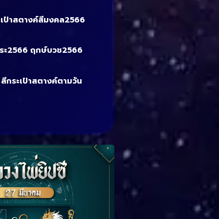
ระเป๋าสตางค์สีมงคล2566
พระ2566 ฤกษ์บวช2566
 สีกระเป๋าสตางค์ตามวัน