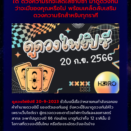
ใด ดวงความรักจะสดใสซาบซ่า มาดูดวงกัน
ว่าจะมีของคุณหรือไม่ พร้อมเคล็ดลับเสริม
ดวงความรักสำหรับทุกราศี
ดูดวงไพ่ยิปซี 20-9-2023
ชั่วโมงนี้เชื่อว่าหลายคนกำลังรอคอย
คำทำนายดวงปีนี้ ของตัวเองกันอยู่ จังหวะนี้รีบมาดูดวงกันให้ไว
เพราะเว็บไซต์เรา ผู้ตรวจดวงชะตาด้วยไพ่ทาโรต์และเลขศาสตร์
สากล จะพาไปดูดวงปี 66 ก่อนใคร มาดูกันว่าทั้ง 12 ราศีนั้น มี
โอกาสที่ดวงจะดีขึ้นไหม หรือต้องระมัดระวังอะไรบ้าง