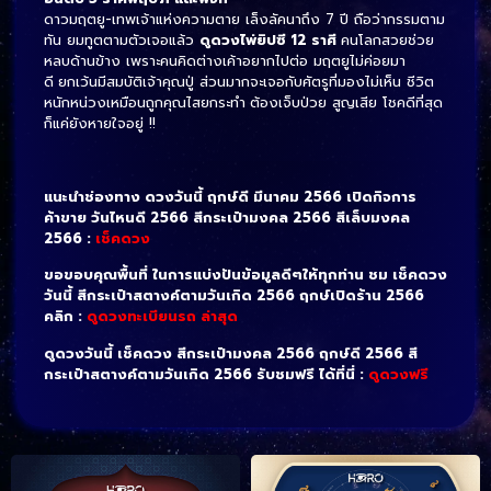
ดาวมฤตยู-เทพเจ้าแห่งความตาย เล็งลัคนาถึง 7 ปี ถือว่ากรรมตาม
ทัน ยมทูตตามตัวเจอแล้ว
ดูดวงไพ่ยิปซี 12 ราศี
คนโลกสวยช่วย
หลบด้านข้าง เพราะคนคิดต่างเค้าอยากไปต่อ มฤตยูไม่ค่อยมา
ดี
ยกเว้นมีสมบัติเจ้าคุณปู่ ส่วนมากจะเจอกับศัตรูที่มองไม่เห็น ชีวิต
หนักหน่วงเหมือนถูกคุณไสยกระทำ
ต้องเจ็บป่วย สูญเสีย โชคดีที่สุด
ก็แค่ยังหายใจอยู่ !!
แนะนำช่องทาง ดวงวันนี้ ฤกษ์ดี มีนาคม 2566 เปิดกิจการ
ค้าขาย วันไหนดี 2566 สีกระเป๋ามงคล 2566 สีเล็บมงคล
2566 :
เช็คดวง
ขอขอบคุณพื้นที่ ในการแบ่งปันข้อมูลดีๆให้ทุกท่าน ชม เช็คดวง
วันนี้ สีกระเป๋าสตางค์ตามวันเกิด 2566 ฤกษ์เปิดร้าน 2566
คลิก :
ดูดวงทะเบียนรถ ล่าสุด
ดูดวงวันนี้ เช็คดวง สีกระเป๋ามงคล 2566 ฤกษ์ดี 2566 สี
กระเป๋าสตางค์ตามวันเกิด 2566 รับชมฟรี ได้ที่นี่ :
ดูดวงฟรี