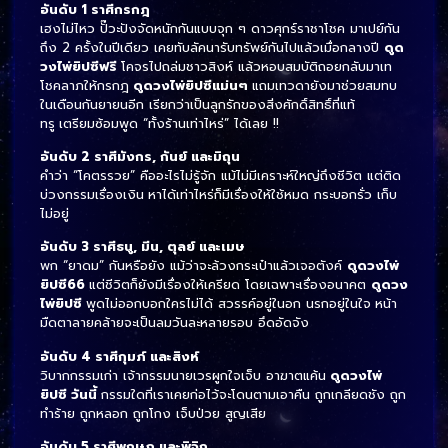
อันดับ 1 ราศีกรกฎ
เฮงไม่ไหว ปั๊วะปังจัดหนักกันแบบจุก ๆ ดาวศุกร์ราชาโชค มาเปย์กัน
ถึง 2 ครั้งในปีเดียว เคยทับลัคนารับทรัพย์กันไปแล้วเมื่อกลางปี
ดูด
วงไพ่ยิปซีฟรี
โคจรไปถล่มชาวสิงห์ แล้วหอบสมบัติถอยกลับมาเท
โชคลาภให้กรกฎ
ดูดวงไพ่ยิปซีแม่นๆ
แถมเทวดายังมาช่วยสมทบ
ในเดือนกันยายนอีก เรียกว่าเป็นลูกรักของสิ่งศักดิ์สิทธิ์ที่แท้
ทรู
เตรียมซ้อมพูด “ทั้งร้านเท่าไหร่” ได้เลย !!
อันดับ 2 ราศีมังกร, กันย์ และมิถุน
คำว่า “โคตรรวย” คืออะไรไม่รู้จัก แม้ไม่มีเคราะห์ใหญ่ถึงชีวิต แต่ติด
บ่วงกรรมเรื่องเงิน
หาได้เท่าไหร่ก็มีเรื่องให้ใช้หมด กระบอกรั่ว เก็บ
ไม่อยู่
อันดับ 3 ราศีธนู, มีน, ตุลย์ และเมษ
พก “ยาดม” กันหรือยัง แม้ว่าจะล้วงกระเป๋าแล้วเจอตังค์
ดูดวงไพ่
ยิปซี66
แต่ชีวิตก็ยังมีเรื่องให้เครียด โดยเฉพาะเรื่องอนาคต
ดูดวง
ไพ่ยิปซี
พูดไม่ออกบอกใครไม่ได้ สวรรค์อยู่ในอก นรกอยู่ในใจ
หน้า
มืดตาลายคล้ายจะเป็นลมวันละหลายรอบ อึดอัดจัง
อันดับ 4 ราศีกุมภ์ และสิงห์
วิบากกรรมเก่า เจ้ากรรมนายเวรผูกใจเจ็บ อาฆาตแค้น
ดูดวงไพ่
ยิปซี วันนี้
กรรมใดที่เราเคยก่อไว้จะโดนตามเอาคืน ถูกเกลียดชัง ถูก
ทำร้าย ถูกหลอก ถูกโกง เจ็บป่วย สูญเสีย
อันดับ 5 ราศีพฤษภ และพิจิก