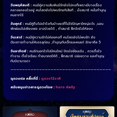
วันพฤหัสบดี :
คนมีคู่ความสัมพันธ์รักยังไม่คงที่เพราะมีบางเรื่อง
คลางแคลงใจอยู่ คนโสดยังไม่พบรักแท้เสียที , นั่งสมาธิ หมั่นทำบุญ
คนยากไร้
วันศุกร์ :
คนมีคู่ถึงไม่เข้าใจกันบ้างแต่ก็ไม่ใช่ปัญหาใหญ่อะไร ,นอน
พักผ่อนไม่เพียงพอ อาจป่วยได้ , ทำสมาธิ ฝึกจิตใจให้สงบ
วันเสาร์ :
คนมีคู่ความรักไม่ค่อยคงที่ คนโสดยังไม่พบรัก ยัง
ต้องการทำงานให้บรรลุก่อน ,ทำบุญกับเด็กและคนแก่ รักษาศีล 5
วันอาทิตย์ :
คนรักนอกใจไปมีคนใหม่ ปิดบังซ่อนเร้น , ควรตั้งใจ
ทำงาน ตั้งใจเรียน ทำอนาคตให้ดี , ฝึกสมาธิ ปล่อยวาง และทำบุญ
กับบิดามารดา
———————————————————————————————————
ดูดวงต่อ คลิ๊กที่นี่ :
ดูดวง12ราศี
สนับสนุนข่าวสารดูดวงโดย :
horo daily