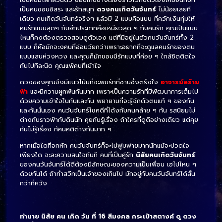
เป็นคนชอบอิสระ และรักสนุก
ดวงคนเกิดวันจันทร์
ไม่น้อยเลยที
เดียว คนเกิดวันจันทร์จริงๆ แล้วมี 2 แบบคือแบบ ที่ควักเงินทุ่มให้
คนรักแบบสุดๆ กับอีกประเภทคือเหนียวสุด ๆ กับคนรัก คุณเป็นแบบ
ไหนก็คงต้องตรวจสอบดูตัวเอง แต่ที่มีอยู่ในตัวคนวันจันทร์ทั้ง 2
แบบ ก็คือมักจะงคนที่อ่อนวัยกว่าเพราะอยากที่จะดูแลคนรักของตน
แบบแสนห่วงหวง และคุณก็มักชอบมีรักแบบที่ค่อย ๆ ใกล้ชิดติดใจ
กันไปทีละนิด คุณแพ้คนที่เข้าใจ
ดวงของคุณจึงมีแนวโน้มที่จะพบรักที่ซาบซึ้งตรึงใจ
อาจารย์สร้าย
ฟ้า
และมีความผูกพันกันมาก เพราะเป็นความรักที่มีพัฒนาการเต็มไป
ด้วยความเข้าใจในกันและกัน พยายามที่จะรู้จักตัวตนแท้ ๆ ของกัน
และกันนั่นเอง คนวันจันทร์โชคดีที่ได้งกับคนคล้าย ๆ กัน รสนิยมไม่
ต่างกันราวฟ้ากับดินนัก คุยกันรู้เรื่อง ถ้าใครที่ดูดีอย่างเดียว แต่คุย
กันไม่รู้เรื่อง ทัศนคติต่างกันมาก ๆ
หากเมื่อใดที่อกหัก คนวันจันทร์ก็จะไม่ฟูมฟายมากนักแม้จะปวดใจ
เพียงใด จะละความสนใจทันที คนที่เป็นคู่รัก
นิสัยคนเกิดวันจันทร์
ของคนวันจันทร์ได้ดีต้องมีลักษณะของความเป็นเพื่อน เฮไปไหน ๆ
ด้วยกันได้ ถ้าทำสวีทเป็นเจ้าของเกินไป มักอยู่กับคนวันจันทร์ได้สั้น
กว่าที่หวัง
ทำนาย นิสัย คน เกิด วัน ที่ 16 สีมงคล กระเป๋าสตางค์ ดู ดวง