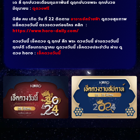
เด ลี่ ฤกษ์บวชเดือนกุมภาพันธ์ ดูฤกษ์บวชพระ ฤกษ์บวช
มิถุนายน :
ดูดวงฟรี
นิสัย คน เกิด วัน ที่ 22 ติดตาม
อาจารย์สร้ายฟ้า
ดูดวงสุขภาพ
เเช็คดวงวันนี้ ตรวจดวงก่อนใคร คลิก :
https://www.horo-daily.com/
ดวงวันนี้ เช็คดวง ดู ฤกษ์ สึก พระ ดวงวันนี้ อ่านดวงวันนี้
ฤกษ์ดี เดือนกรกฎาคม ดูดวงวันนี้ เช็คดวงประจำวัน ผ่าน ดู
ดวง horo :
เช็คดวงวันนี้