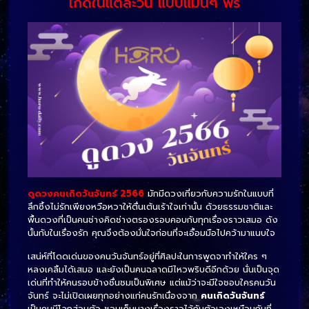
เกิดในแต่ละวัน แบบแม่นๆ ฟรี
ดูดวงคนเกิดวันจันทร์ 2566
มักมีดวงเกี่ยวกับความรักในแบบที่
ลึกซึ้งไม่รักเพียงหวือหวาให้ตื่นเต้นเร้าใจเท่านั้น ด้วยธรรมชาติและ
พื้นดวงที่เป็นคนช่างคิดช่างตรองรอบคอบกับทุกเรื่องราวเสมอ ดัง
นั้นกับในเรื่องรัก คุณจึงต้องมั่นใจก่อนที่จะเอื้อมมือไปคว้ามาแนบใจ
เสน่ห์ที่โดดเด่นของคนวันจันทร์อยู่ที่ศิลปะในการพูดจาทำให้ใคร ๆ
หลงเคลิ้มได้เสมอ และยังเป็นคนฉลาดมีไหวพริบดีอีกด้วย นั่นเป็นจุด
เด่นที่ทำให้คนรอบข้างชื่นชมเป็นพิเศษ แต่แม้ว่าจะมีใจชอบใครคนวัน
จันทร์ จะไม่เปิดเผยทุกอย่างแก่คนรักเนื่องจาก
คนเกิดวันจันทร์
เป็นคนมีโลกส่วนตัว ชอบเก็บบางเรื่องราวไว้กับตัวเองเหมือนกับที่