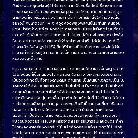
รักน่าคบ แต่คุณต้องรู้ไว้ด้วยว่าความเป็นคนซื่อสัตย์ ขี้เกรงใจ และ
ช่างเอาอกเอาใจ มีอยู่เฉพาะเมื่อคุณปล่อยให้คน เกิดวันนี้มีความสุข
ตามแบบที่เขาหรือเธอต้องการเท่านั้น ถ้ามีใครมาสั่งให้ทำอย่างนั้น
อย่างนี้ คนเกิดวันที่ 14 จะหงุดหงิดพลุ่งพล่านขึ้นมาทันที คนอ่อน
หวานน่ารักช่างเอาใจของคุณจะกลับกลาย เป็นแม่เสือที่ดุร้าย ดื้อรั้น
เอาแต่ใจตัวขึ้นมาทันที คนเกิดวันนี้ เป็นคนมีอำนาจในตนเอง มีพลัง
ใจสูง สามารถจูงใจ ตนเองให้ทำอย่างจนสำเร็จได้ดังประสงค์ มี
อำนาจลึกลับที่จะจูงใจให้ผู้ อื่นให้ทำตามที่ตนต้องการ และมักได้รับ
อำนาจที่คนอื่นรับรู้ได้ คนเกิดวันนี้หากมีอำนาจจึงมักเอาแต่ใจตนเอง
หรือชอบเผด็จการ
แต่จุดอ่อนอันเกิดจากความมีอำนาจ และชอบใช้อำนาจนี้ก็จะถูกลดลง
ไปโดยนิสัยที่เป็นคนมองโลกในแง่ดี ใจกว้าง มีเหตุผลยอมรับความ
เป็นจริงที่เกิดขึ้นทั้งทางด้านดีและด้านร้าย เป็นคนเข้าใจความเป็น ไป
รอบกายได้ง่ายและยอมรับความเป็นไปได้ในเรื่องต่าง ๆ เป็นอย่างดี
ซึ่งคุณลักษณะเช่นนี้ทำให้การใช้อำนาจของคนเกิดวันที่ 14 เป็นไป
อย่างมีเหตุผลและนุ่มนวลขึ้น คุณทำให้คนเกิดวันที่ 14 รักคุณได้ง่าย
ๆ ด้วยการสนับสนุนความสุข ของคนเกิดวันนี้ตามแบบที่เขาหรือเธอ
ต้องการ เปิดโอกาสให้แสดงออกหรือได้ทำในสิ่งที่เขาหรือเธอ
ต้องการ เป็นต้น ว่าถ้าเขาหรือเธอชอบเล่นเทนนิส ก็หาทางส่งเข้า
แข่งขันชิงถ้วยอะไรไปเลย หรือว่าถ้าเธอหรือเขาชอบเล่นดนตรี ก็หา
โน้ตเพลงหาเครื่องดนตรีมาให้ แล้วก็จัดคอนเสิร์ตเปิดตัวให้รู้แล้วรู้
รอดไปเลย ทางด้านรสนิยมทางเพศ คนเกิดวันที่ 14 เป็นคนค่อนข้าง