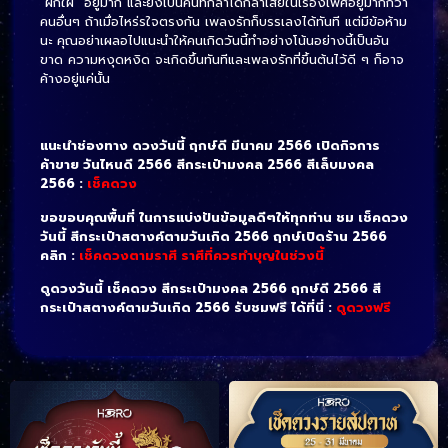
“ฝักใฝ่” อยู่มาก และยังเป็นคนที่กล้าได้กล้าเสียในเรื่องเพศอยู่มากกว่า
คนอื่นๆ ถ้าเมื่อไหร่รใจตรงกัน เพลงรักก็บรรเลงได้ทันที แต่มีข้อห้าม
นะ คุณอย่าเผลอไปแนะนำให้คนเกิดวันนี้ทำอย่างโน้นอย่างนี้เป็นอัน
ขาด ความหงุดหงิด จะเกิดขึ้นทันทีและเพลงรักที่ขึ้นต้นไว้ดี ๆ ก็อาจ
ค้างอยู่แค่นั้น
แนะนำช่องทาง ดวงวันนี้ ฤกษ์ดี มีนาคม 2566 เปิดกิจการ
ค้าขาย วันไหนดี 2566 สีกระเป๋ามงคล 2566 สีเล็บมงคล
2566 :
เช็คดวง
ขอขอบคุณพื้นที่ ในการแบ่งปันข้อมูลดีๆให้ทุกท่าน ชม เช็คดวง
วันนี้ สีกระเป๋าสตางค์ตามวันเกิด 2566 ฤกษ์เปิดร้าน 2566
คลิก :
เช็คดวงตามราศี ราศีที่ควรทำบุญในช่วงนี้
ดูดวงวันนี้ เช็คดวง สีกระเป๋ามงคล 2566 ฤกษ์ดี 2566 สี
กระเป๋าสตางค์ตามวันเกิด 2566 รับชมฟรี ได้ที่นี่ :
ดูดวงฟรี