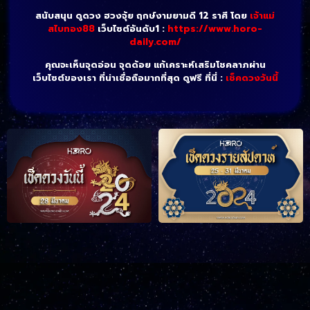
สนับสนุน ดูดวง ฮวงจุ้ย ฤกษ์งามยามดี 12 ราศี โดย
เจ้าแม่
สไบทอง88
เว็บไซต์อันดับ1 :
https://www.horo-
daily.com/
คุณจะเห็นจุดอ่อน จุดด้อย แก้เคราะห์เสริมโชคลาภผ่าน
เว็บไซต์ของเรา ที่น่าเชื่อถือมากที่สุด ดูฟรี ที่นี่ :
เช็คดวงวันนี้