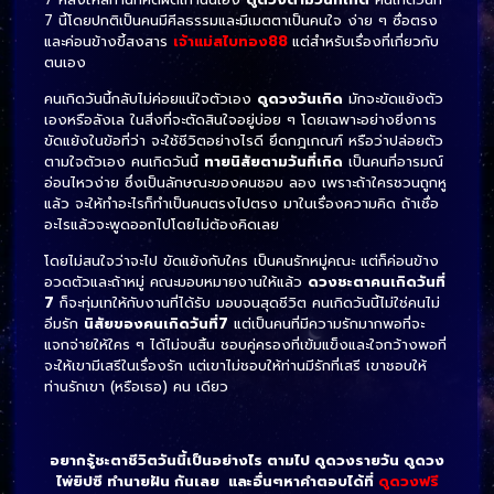
7 นี้โดยปกติเป็นคนมีศีลธรรมและมีเมตตาเป็นคนใจ ง่าย ๆ ซื่อตรง
และค่อนข้างขี้สงสาร
เจ้าแม่สไบทอง88
แต่สำหรับเรื่องที่เกี่ยวกับ
ตนเอง
คนเกิดวันนี้กลับไม่ค่อยแน่ใจตัวเอง
ดูดวงวันเกิด
มักจะขัดแย้งตัว
เองหรือลังเล ในสิ่งที่จะตัดสินใจอยู่บ่อย ๆ โดยเฉพาะอย่างยิ่งการ
ขัดแย้งในข้อที่ว่า จะใช้ชีวิตอย่างไรดี ยึดกฎเกณฑ์ หรือว่าปล่อยตัว
ตามใจตัวเอง คนเกิดวันนี้
ทายนิสัยตามวันที่เกิด
เป็นคนที่อารมณ์
อ่อนไหวง่าย ซึ่งเป็นลักษณะของคนชอบ ลอง เพราะถ้าใครชวนถูกหู
แล้ว จะให้ทำอะไรก็ทำเป็นคนตรงไปตรง มาในเรื่องความคิด ถ้าเชื่อ
อะไรแล้วจะพูดออกไปโดยไม่ต้องคิดเลย
โดยไม่สนใจว่าจะไป ขัดแย้งกับใคร เป็นคนรักหมู่คณะ แต่ก็ค่อนข้าง
อวดตัวและถ้าหมู่ คณะมอบหมายงานให้แล้ว
ดวงชะตาคนเกิดวันที่
7
ก็จะทุ่มเทให้กับงานที่ได้รับ มอบจนสุดชีวิต คนเกิดวันนี้ไม่ใช่คนไม่
อิ่มรัก
นิสัยของคนเกิดวันที่7
แต่เป็นคนที่มีความรักมากพอที่จะ
แจกจ่ายให้ใคร ๆ ได้ไม่จบสิ้น ชอบคู่ครองที่เข้มแข็งและใจกว้างพอที่
จะให้เขามีเสรีในเรื่องรัก แต่เขาไม่ชอบให้ท่านมีรักที่เสรี เขาชอบให้
ท่านรักเขา (หรือเธอ) คน เดียว
อยากรู้ชะตาชีวิตวันนี้เป็นอย่างไร ตามไป ดูดวงรายวัน ดูดวง
ไพ่ยิปซี ทํานายฝัน กันเลย และอื่นๆหาคำตอบได้ที่
ดูดวงฟรี