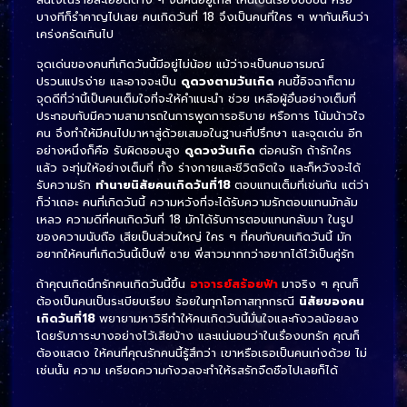
บางทีก็รำคาญไปเลย คนเกิดวันที่ 18 จึงเป็นคนที่ใคร ๆ พากันเห็นว่า
เคร่งครัดเกินไป
จุดเด่นของคนที่เกิดวันนี้มีอยู่ไม่น้อย แม้ว่าจะเป็นคนอารมณ์
ปรวนแปรง่าย และอาจจะเป็น
ดูดวงตามวันเกิด
คนขี้อิจฉาก็ตาม
จุดดีที่ว่านี้เป็นคนเต็มใจที่จะให้คำแนะนำ ช่วย เหลือผู้อื่นอย่างเต็มที่
ประกอบกับมีความสามารถในการพูดการอธิบาย หรือการ โน้มน้าวใจ
คน จึงทำให้มีคนไปมาหาสู่ด้วยเสมอในฐานะที่ปรึกษา และจุดเด่น อีก
อย่างหนึ่งก็คือ รับผิดชอบสูง
ดูดวงวันเกิด
ต่อคนรัก ถ้ารักใคร
แล้ว จะทุ่มให้อย่างเต็มที่ ทั้ง ร่างกายและชีวิตจิตใจ และก็หวังจะได้
รับความรัก
ทำนายนิสัยคนเกิดวันที่18
ตอบแทนเต็มที่เช่นกัน แต่ว่า
ก็ว่าเถอะ คนที่เกิดวันนี้ ความหวังที่จะได้รับความรักตอบแทนมักล้ม
เหลว ความดีที่คนเกิดวันที่ 18 มักได้รับการตอบแทนกลับมา ในรูป
ของความนับถือ เสียเป็นส่วนใหญ่ ใคร ๆ ที่คบกับคนเกิดวันนี้ มัก
อยากให้คนที่เกิดวันนี้เป็นพี่ ชาย พี่สาวมากกว่าอยากได้ไว้เป็นคู่รัก
ถ้าคุณเกิดนึกรักคนเกิดวันนี้ขึ้น
อาจารย์สร้อยฟ้า
มาจริง ๆ คุณก็
ต้องเป็นคนเป็นระเบียบเรียบ ร้อยในทุกโอกาสทุกกรณี
นิสัยของคน
เกิดวันที่18
พยายามหาวิธีทำให้คนเกิดวันนี้มั่นใจและกังวลน้อยลง
โดยรับภาระบางอย่างไว้เสียบ้าง และแน่นอนว่าในเรื่องบทรัก คุณก็
ต้องแสดง ให้คนที่คุณรักคนนี้รู้สึกว่า เขาหรือเธอเป็นคนเก่งด้วย ไม่
เช่นนั้น ความ เครียดความกังวลจะทำให้รสรักจืดชือไปเลยก็ได้