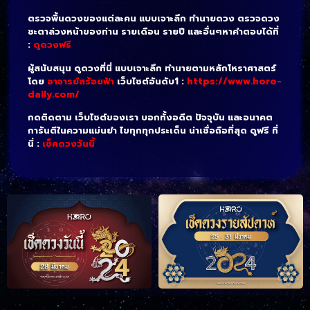
ตรวจพื้นดวงของแต่ละคน แบบเจาะลึก ทำนายดวง ตรวจดวง
ชะตาล่วงหน้าของท่าน รายเดือน รายปี และอื่นๆหาคำตอบได้ที่
:
ดูดวงฟรี
ผู้สนับสนุน ดูดวงที่นี่ แบบเจาะลึก ทำนายตามหลักโหราศาสตร์
โดย
อาจารย์สร้อยฟ้า
เว็บไซต์อันดับ1 :
https://www.horo-
daily.com/
กดติดตาม เว็บไซต์ของเรา บอกทั้งอดีต ปัจจุบัน และอนาคต
การันตีในความแม่นยำ ไขทุกทุกประเด็น น่าเชื่อถือที่สุด ดูฟรี ที่
นี่ :
เช็คดวงวันนี้