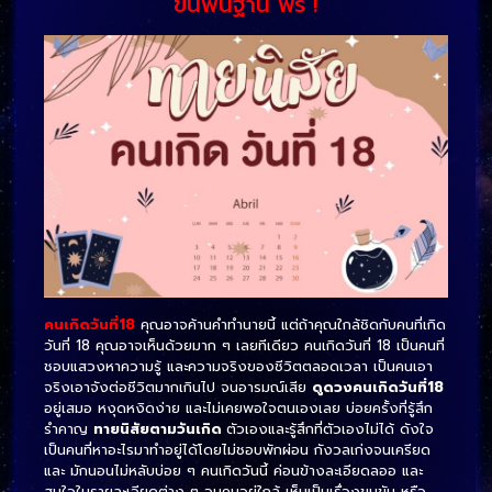
ขั้นพื้นฐาน ฟรี !
คนเกิดวันที่18
คุณอาจค้านคำทำนายนี้ แต่ถ้าคุณใกล้ชิดกับคนที่เกิด
วันที่ 18 คุณอาจเห็นด้วยมาก ๆ เลยทีเดียว คนเกิดวันที่ 18 เป็นคนที่
ชอบแสวงหาความรู้ และความจริงของชีวิตตลอดเวลา เป็นคนเอา
จริงเอาจังต่อชีวิตมากเกินไป จนอารมณ์เสีย
ดูดวงคนเกิดวันที่18
อยู่เสมอ หงุดหงิดง่าย และไม่เคยพอใจตนเองเลย บ่อยครั้งที่รู้สึก
รำคาญ
ทายนิสัยตามวันเกิด
ตัวเองและรู้สึกที่ตัวเองไม่ได้ ดังใจ
เป็นคนที่หาอะไรมาทำอยู่ได้โดยไม่ชอบพักผ่อน กังวลเก่งจนเครียด
และ มักนอนไม่หลับบ่อย ๆ คนเกิดวันนี้ ค่อนข้างละเอียดลออ และ
สนใจในรายละเอียดต่าง ๆ จนคนอยู่ใกล้ เห็นเป็นเรื่องขบขัน หรือ